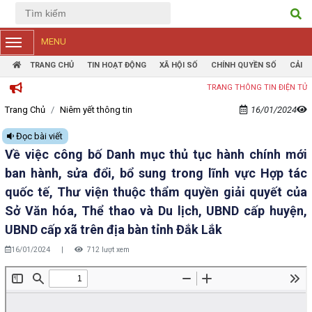
Tiếng Việt
Tiếng Anh
MENU
TRANG CHỦ
TIN HOẠT ĐỘNG
XÃ HỘI SỐ
CHÍNH QUYỀN SỐ
CẢI 
TRANG THÔNG TIN ĐIỆN TỬ PHƯỜNG 
Trang Chủ
Niêm yết thông tin
16/01/2024
Đọc bài viết
Về việc công bố Danh mục thủ tục hành chính mới
ban hành, sửa đổi, bổ sung trong lĩnh vực Hợp tác
quốc tế, Thư viện thuộc thẩm quyền giải quyết của
Sở Văn hóa, Thể thao và Du lịch, UBND cấp huyện,
UBND cấp xã trên địa bàn tỉnh Đắk Lắk
16/01/2024
|
712 lượt xem