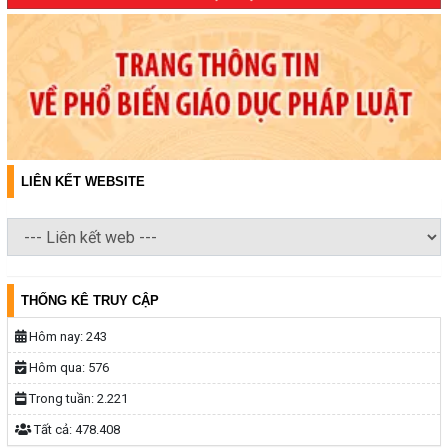
LIÊN KẾT WEBSITE
THỐNG KÊ TRUY CẬP
Hôm nay:
243
Hôm qua:
576
Trong tuần:
2.221
Tất cả:
478.408