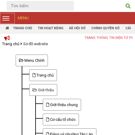
Tiếng Việt
Tiếng Anh
MENU
TRANG CHỦ
TIN HOẠT ĐỘNG
XÃ HỘI SỐ
CHÍNH QUYỀN SỐ
CẢI 
TRANG THÔNG TIN ĐIỆN TỬ PHƯỜNG TÂN
Trang chủ
Sơ đồ website
Menu Chính
Trang chủ
Giới thiệu
Giới thiệu chung
Cơ cấu tổ chức
Đảng uỷ phường Tân Lập