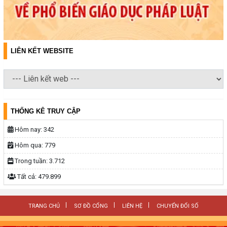
LIÊN KẾT WEBSITE
THỐNG KÊ TRUY CẬP
Hôm nay:
342
Hôm qua:
779
Trong tuần:
3.712
Tất cả:
479.899
TRANG CHỦ
SƠ ĐỒ CỔNG
LIÊN HỆ
CHUYỂN ĐỔI SỐ