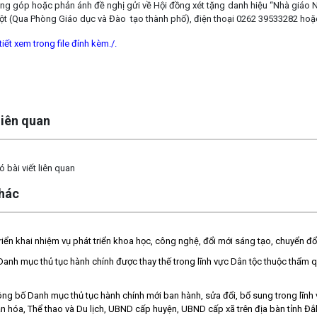
óng góp hoặc phản ánh đề nghị gửi về Hội đồng xét tặng danh hiệu “Nhà giáo N
t (Qua Phòng Giáo dục và Đào tạo thành phố), điện thoại 0262 39533282 h
tiết xem trong file đính kèm./.
 liên quan
 bài viết liên quan
khác
riển khai nhiệm vụ phát triển khoa học, công nghệ, đổi mới sáng tạo, chuyển đổ
anh mục thủ tục hành chính được thay thế trong lĩnh vực Dân tộc thuộc thẩm q
ông bố Danh mục thủ tục hành chính mới ban hành, sửa đổi, bổ sung trong lĩnh 
n hóa, Thể thao và Du lịch, UBND cấp huyện, UBND cấp xã trên địa bàn tỉnh Đắ