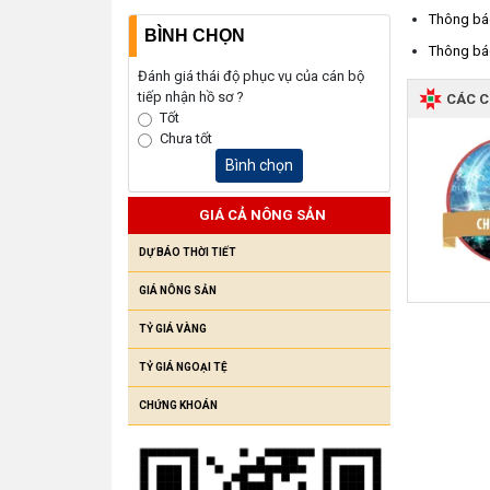
Thông báo
BÌNH CHỌN
Thông báo
Đánh giá thái độ phục vụ của cán bộ
tiếp nhận hồ sơ ?
CÁC 
Tốt
Chưa tốt
Bình chọn
GIÁ CẢ NÔNG SẢN
DỰ BÁO THỜI TIẾT
GIÁ NÔNG SẢN
TỶ GIÁ VÀNG
TỶ GIÁ NGOẠI TỆ
CHỨNG KHOÁN