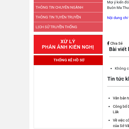
Mọi ý kiến đ
THÔNG TIN CHUYÊN NGÀNH
Buôn Ma Thuộ
THÔNG TIN TUYÊN TRUYỀN
Nội dung chi 
LỊCH SỬ TRUYỀN THỐNG
Lấy link copy
Chia Sẻ
Bài viết
THỐNG KÊ HỒ SƠ
Không có
Tin tức 
Văn bản t
Công bố D
Lắk
Về việc c
của Sở Vă