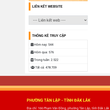
LIÊN KẾT WEBSITE
THỐNG KÊ TRUY CẬP
Hôm nay:
544
Hôm qua:
576
Trong tuần:
2.522
Tất cả:
478.709
PHƯỜNG TÂN LẬP - TỈNH ĐẮK LẮK
Địa chỉ: 166 Phạm Văn Đồng, phường Tân Lập, tỉnh Đắk Lắk