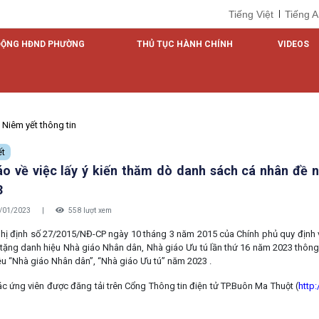
Tiếng Việt
Tiếng 
ĐỘNG HĐND PHƯỜNG
THỦ TỤC HÀNH CHÍNH
VIDEOS
Niêm yết thông tin
ết
o về việc lấy ý kiến thăm dò danh sách cá nhân đề n
3
/01/2023
|
558 lượt xem
hị định số 27/2015/NĐ-CP ngày 10 tháng 3 năm 2015 của Chính phủ quy định v
 tặng danh hiệu Nhà giáo Nhân dân, Nhà giáo Ưu tú lần thứ 16 năm 2023 thông
ệu “Nhà giáo Nhân dân”, “Nhà giáo Ưu tú” năm 2023 .
c ứng viên được đăng tải trên Cổng Thông tin điện tử TP.Buôn Ma Thuột (
http