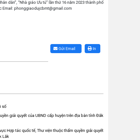
hân dân”, “Nhà giáo Ưu tú” lần thứ 16 năm 2023 thành phố
oặc Email: phonggiaodujcbmt@gmail.com
Gửi Email
In
i số
uyền giải quyết của UBND cấp huyện trên địa bàn tỉnh Đắk
vực Hợp tác quốc tế, Thư viện thuộc thẩm quyền giải quyết
k Lắk