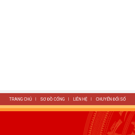
TRANG CHỦ
SƠ ĐỒ CỔNG
LIÊN HỆ
CHUYỂN ĐỔI SỐ