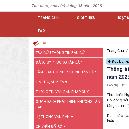
Thứ năm, ngày 06 tháng 08 năm 2026
TRANG CHỦ
GIỚI THIỆU
HOẠT 
FAQ
Trang Chủ
TRA CỨU THÔNG TIN BẦU CỬ
Đọc bài vi
ĐẢNG ỦY PHƯỜNG TÂN LẬP
Thông bá
LÃNH ĐẠO UBND PHƯỜNG TÂN LẬP
năm 202
TIN TỨC, SỰ KIỆN
Cập nhật lúc:
07
THÔNG TIN VĂN BẢN PHÁP QUY
Thực hiện Ng
Hội đồng xét
QUY HOẠCH PHÁT TRIỂN PHƯỜNG TÂN
tặng danh hi
LẬP
Danh sách cá
HỆ THỐNG VĂN BẢN
kiến.
CHUYỂN ĐỔI SỐ