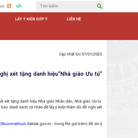
Anh
LẤY Ý KIẾN GÓP Ý
LIÊN HỆ
TRANG THÔNG TIN ĐIỆN TỬ
Cập nhật lúc:
07/01/2023
ghị xét tặng danh hiệu”Nhà giáo Ưu tú”
ề xét tặng danh hiệu Nhà giáo Nhân dân, Nhà giáo Ưu tú.
 báo danh sách cá nhân để lấy ý kiến thăm dò đề nghị xét
://Buonmathuot
.daklak.gov.vn - trong file gửi kèm) để xin ý