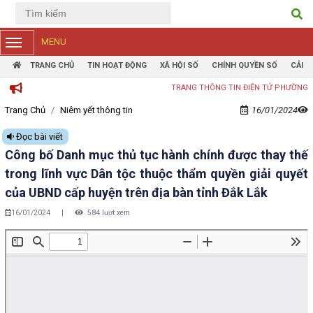
Tiếng Việt
Tiếng Anh
MENU
TRANG CHỦ
TIN HOẠT ĐỘNG
XÃ HỘI SỐ
CHÍNH QUYỀN SỐ
CẢI 
TRANG THÔNG TIN ĐIỆN TỬ PHƯỜNG TÂN LẬP
Trang Chủ
Niêm yết thông tin
16/01/2024
Đọc bài viết
Công bố Danh mục thủ tục hành chính được thay thế
trong lĩnh vực Dân tộc thuộc thẩm quyền giải quyết
của UBND cấp huyện trên địa bàn tỉnh Đắk Lắk
16/01/2024
|
584 lượt xem