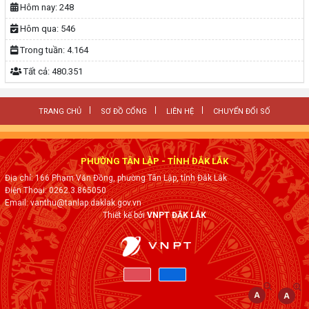
Hôm nay:
248
Hôm qua:
546
Trong tuần:
4.164
Tất cả:
480.351
TRANG CHỦ
SƠ ĐỒ CỔNG
LIÊN HỆ
CHUYỂN ĐỔI SỐ
PHƯỜNG TÂN LẬP - TỈNH ĐẮK LẮK
Địa chỉ: 166 Phạm Văn Đồng, phường Tân Lập, tỉnh Đắk Lắk
Điện Thoại: 0262.3.865050
Email: vanthu@tanlap.daklak.gov.vn
Thiết kế bởi
VNPT ĐẮK LẮK