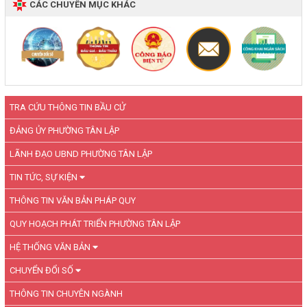
CÁC CHUYÊN MỤC KHÁC
TRA CỨU THÔNG TIN BẦU CỬ
ĐẢNG ỦY PHƯỜNG TÂN LẬP
LÃNH ĐẠO UBND PHƯỜNG TÂN LẬP
TIN TỨC, SỰ KIỆN
THÔNG TIN VĂN BẢN PHÁP QUY
QUY HOẠCH PHÁT TRIỂN PHƯỜNG TÂN LẬP
HỆ THỐNG VĂN BẢN
CHUYỂN ĐỔI SỐ
THÔNG TIN CHUYÊN NGÀNH