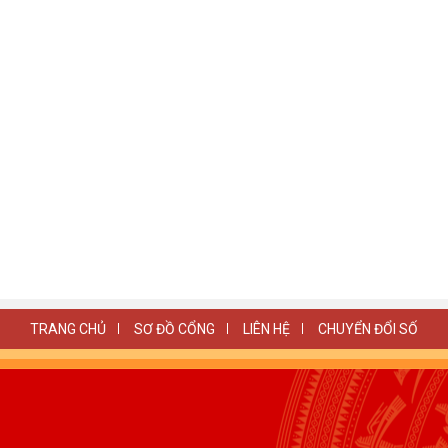
TRANG CHỦ
SƠ ĐỒ CỔNG
LIÊN HỆ
CHUYỂN ĐỔI SỐ