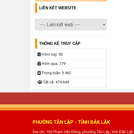
LIÊN KẾT WEBSITE
THỐNG KÊ TRUY CẬP
Hôm nay:
92
Hôm qua:
779
Trong tuần:
3.462
Tất cả:
479.649
PHƯỜNG TÂN LẬP - TỈNH ĐẮK LẮK
Địa chỉ: 166 Phạm Văn Đồng, phường Tân Lập, tỉnh Đắk Lắk