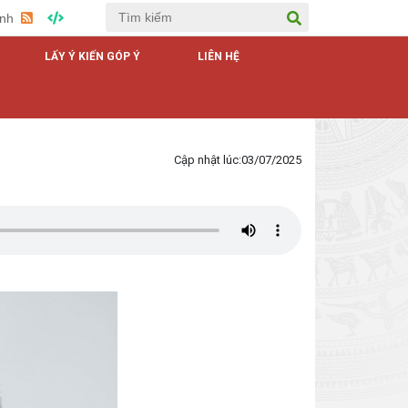
Anh
LẤY Ý KIẾN GÓP Ý
LIÊN HỆ
TRANG THÔNG TIN ĐIỆN 
Cập nhật lúc:
03/07/2025