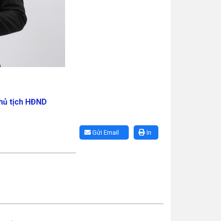
Chủ tịch HĐND
Gửi Email
In