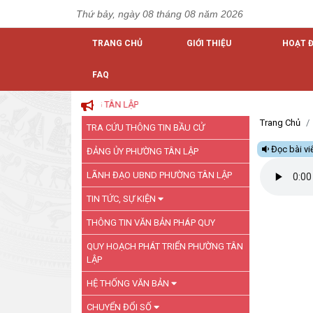
Thứ bảy, ngày 08 tháng 08 năm 2026
TRANG CHỦ
GIỚI THIỆU
HOẠT 
FAQ
Trang Chủ
TRA CỨU THÔNG TIN BẦU CỬ
Đọc bài vi
ĐẢNG ỦY PHƯỜNG TÂN LẬP
LÃNH ĐẠO UBND PHƯỜNG TÂN LẬP
TIN TỨC, SỰ KIỆN
THÔNG TIN VĂN BẢN PHÁP QUY
QUY HOẠCH PHÁT TRIỂN PHƯỜNG TÂN
LẬP
HỆ THỐNG VĂN BẢN
CHUYỂN ĐỔI SỐ