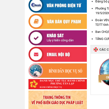
Đảng bộ p
Phường Tâ
19/5/202
Đoàn VĐV 
TDTT tỉnh
Ban CHQS 
TĂNG CƯ
CÁC 