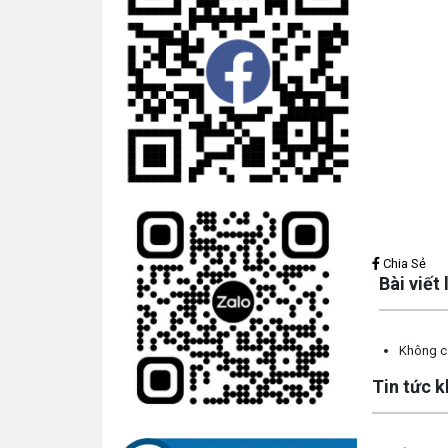
Lấy link copy
Chia Sẻ
Bài viết
Không có
Tin tức 