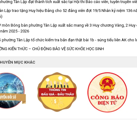
hường Tân Lập đạt thành tích xuất sắc tại Hội thi Báo cáo viên, tuyên truyền vi
n Lập trao tặng Huy hiệu Đảng cho 52 đảng viên đợt 19/5 Nhân kỷ niệm 136 nă
6)
môn Bóng bàn phường Tân Lập xuất sắc mang về 3 Huy chương Vàng, 2 Huy ch
 năm 2025 - 2026
phường Tân Lập tổ chức kiểm tra bắn đạn thật bài 1b - súng tiểu liên AK cho
ỜNG KIẾN THỨC – CHỦ ĐỘNG BẢO VỆ SỨC KHỎE HỌC SINH
CHUYÊN MỤC KHÁC