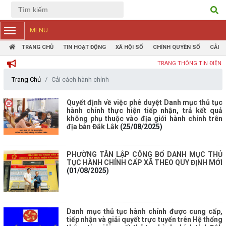
Tiếng Việt
Tiếng Anh
MENU
TRANG CHỦ
TIN HOẠT ĐỘNG
XÃ HỘI SỐ
CHÍNH QUYỀN SỐ
CẢI 
TRANG THÔNG TIN ĐIỆN TỬ PHƯỜN
Trang Chủ
Cải cách hành chính
Quyết định về việc phê duyệt Danh mục thủ tục
hành chính thực hiện tiếp nhận, trả kết quả
không phụ thuộc vào địa giới hành chính trên
địa bàn Đắk Lắk
(25/08/2025)
PHƯỜNG TÂN LẬP CÔNG BỐ DANH MỤC THỦ
TỤC HÀNH CHÍNH CẤP XÃ THEO QUY ĐỊNH MỚI
(01/08/2025)
Danh mục thủ tục hành chính được cung cấp,
tiếp nhận và giải quyết trực tuyến trên Hệ thống