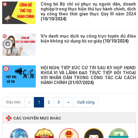
Công bố Bộ chỉ số phục vụ người dân, doanh
nghiệp trong thực hiện thủ tục hành chính, dịch
vụ công theo thời gian thực Qúy III năm 2024
(10/10/2024)
V/v danh mục dịch vụ công trực tuyến đủ điều
kiện không sử dụng hồ sơ giấy
(10/10/2024)
HỘI NGHỊ TIẾP XÚC CỬ TRI SAU KỲ HỌP HĐND
KHOÁ VI VÀ LÃNH ĐẠO TRỰC TIẾP ĐỐI THOẠI
VỚI NHÂN DÂN TRONG CÔNG TÁC CẢI CÁCH
HÀNH CHÍNH
(31/07/2024)
(current)
Đầu tiên
«
1
2
3
»
Cuối cùng
CÁC CHUYÊN MỤC KHÁC