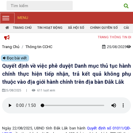
Tiếng Việt
Tiếng Anh
MENU
TRANG CHỦ
TIN HOẠT ĐỘNG
XÃ HỘI SỐ
CHÍNH QUYỀN SỐ
CẢI 
TRANG THÔNG TIN ĐIỆN TỬ P
Trang Chủ
Thông tin CCHC
25/08/2025
Đọc bài viết
Quyết định về việc phê duyệt Danh mục thủ tục hành
chính thực hiện tiếp nhận, trả kết quả không phụ
thuộc vào địa giới hành chính trên địa bàn Đắk Lắk
25/08/2025
|
611 lượt xem
Ngày 22/08/2025, UBND tỉnh Đắk Lắk ban hành
Quyết định số 01011/QĐ-