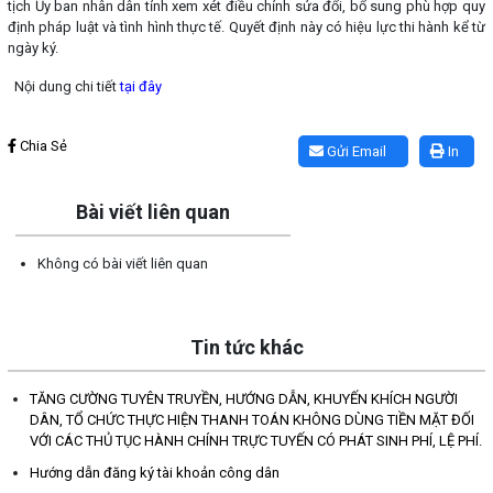
tịch Ủy ban nhân dân tỉnh xem xét điều chỉnh sửa đổi, bổ sung phù hợp quy
định pháp luật và tình hình thực tế. Quyết định này có hiệu lực thi hành kể từ
ngày ký.
Nội dung chi tiết
tại đây
Lấy link copy
Chia Sẻ
Gửi Email
In
Bài viết liên quan
Không có bài viết liên quan
Tin tức khác
TĂNG CƯỜNG TUYÊN TRUYỀN, HƯỚNG DẪN, KHUYẾN KHÍCH NGƯỜI
DÂN, TỔ CHỨC THỰC HIỆN THANH TOÁN KHÔNG DÙNG TIỀN MẶT ĐỐI
VỚI CÁC THỦ TỤC HÀNH CHÍNH TRỰC TUYẾN CÓ PHÁT SINH PHÍ, LỆ PHÍ.
Hướng dẫn đăng ký tài khoản công dân