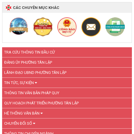
CÁC CHUYÊN MỤC KHÁC
TRA CỨU THÔNG TIN BẦU CỬ
ĐẢNG ỦY PHƯỜNG TÂN LẬP
LÃNH ĐẠO UBND PHƯỜNG TÂN LẬP
TIN TỨC, SỰ KIỆN
THÔNG TIN VĂN BẢN PHÁP QUY
QUY HOẠCH PHÁT TRIỂN PHƯỜNG TÂN LẬP
HỆ THỐNG VĂN BẢN
CHUYỂN ĐỔI SỐ
THÔNG TIN CHUYÊN NGÀNH