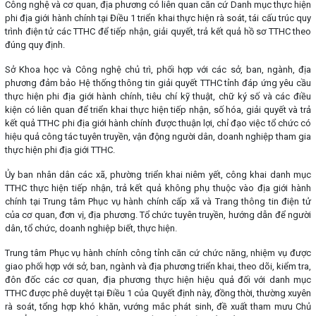
Công nghệ và cơ quan, địa phương có liên quan căn cứ Danh mục thực hiện
phi địa giới hành chính tại Điều 1 triển khai thực hiện rà soát, tái cấu trúc quy
trình điện tử các TTHC để tiếp nhận, giải quyết, trả kết quả hồ sơ TTHC theo
đúng quy định.
Sở Khoa học và Công nghệ chủ trì, phối hợp với các sở, ban, ngành, địa
phương đảm bảo Hệ thống thông tin giải quyết TTHC tỉnh đáp ứng yêu cầu
thực hiện phi địa giới hành chính, tiêu chí kỹ thuật, chữ ký số và các điều
kiện có liên quan để triển khai thực hiện tiếp nhận, số hóa, giải quyết và trả
kết quả TTHC phi địa giới hành chính được thuận lợi, chỉ đạo việc tổ chức có
hiệu quả công tác tuyên truyền, vận động người dân, doanh nghiệp tham gia
thực hiện phi địa giới TTHC.
Ủy ban nhân dân các xã, phường triển khai niêm yết, công khai danh mục
TTHC thực hiện tiếp nhận, trả kết quả không phụ thuộc vào địa giới hành
chính tại Trung tâm Phục vụ hành chính cấp xã và Trang thông tin điện tử
của cơ quan, đơn vị, địa phương. Tổ chức tuyên truyền, hướng dẫn để người
dân, tổ chức, doanh nghiệp biết, thực hiện.
Trung tâm Phục vụ hành chính công tỉnh căn cứ chức năng, nhiệm vụ được
giao phối hợp với sở, ban, ngành và địa phương triển khai, theo dõi, kiểm tra,
đôn đốc các cơ quan, địa phương thực hiện hiệu quả đối với danh mục
TTHC được phê duyệt tại Điều 1 của Quyết định này, đồng thời, thường xuyên
rà soát, tổng hợp khó khăn, vướng mắc phát sinh, đề xuất tham mưu Chủ