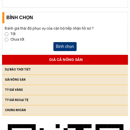
BÌNH CHỌN
Đánh giá thái độ phục vụ của cán bộ tiếp nhận hồ sơ ?
Tốt
Chưa tốt
Bình chọn
GIÁ CẢ NÔNG SẢN
DỰ BÁO THỜI TIẾT
GIÁ NÔNG SẢN
TỶ GIÁ VÀNG
TỶ GIÁ NGOẠI TỆ
CHỨNG KHOÁN