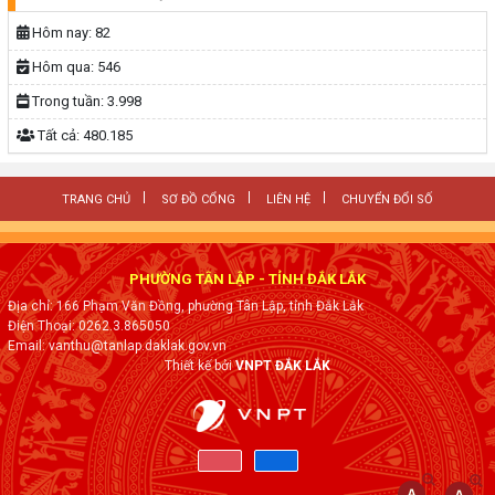
Hôm nay:
82
Hôm qua:
546
Trong tuần:
3.998
Tất cả:
480.185
TRANG CHỦ
SƠ ĐỒ CỔNG
LIÊN HỆ
CHUYỂN ĐỔI SỐ
PHƯỜNG TÂN LẬP - TỈNH ĐẮK LẮK
Địa chỉ: 166 Phạm Văn Đồng, phường Tân Lập, tỉnh Đắk Lắk
Điện Thoại: 0262.3.865050
Email: vanthu@tanlap.daklak.gov.vn
Thiết kế bởi
VNPT ĐẮK LẮK