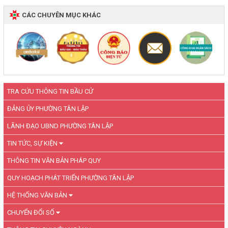
CÁC CHUYÊN MỤC KHÁC
TRA CỨU THÔNG TIN BẦU CỬ
ĐẢNG ỦY PHƯỜNG TÂN LẬP
LÃNH ĐẠO UBND PHƯỜNG TÂN LẬP
TIN TỨC, SỰ KIỆN
THÔNG TIN VĂN BẢN PHÁP QUY
QUY HOẠCH PHÁT TRIỂN PHƯỜNG TÂN LẬP
HỆ THỐNG VĂN BẢN
CHUYỂN ĐỔI SỐ