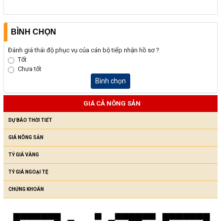
BÌNH CHỌN
Đánh giá thái độ phục vụ của cán bộ tiếp nhận hồ sơ ?
Tốt
Chưa tốt
Bình chọn
GIÁ CẢ NÔNG SẢN
DỰ BÁO THỜI TIẾT
GIÁ NÔNG SẢN
TỶ GIÁ VÀNG
TỶ GIÁ NGOẠI TỆ
CHỨNG KHOÁN