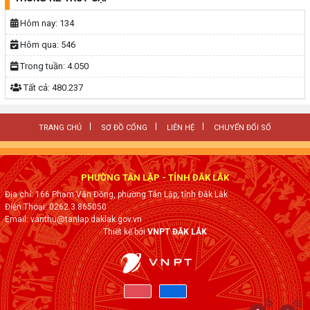
Hôm nay:
134
Hôm qua:
546
Trong tuần:
4.050
Tất cả:
480.237
TRANG CHỦ
SƠ ĐỒ CỔNG
LIÊN HỆ
CHUYỂN ĐỔI SỐ
PHƯỜNG TÂN LẬP - TỈNH ĐẮK LẮK
Địa chỉ: 166 Phạm Văn Đồng, phường Tân Lập, tỉnh Đắk Lắk
Điện Thoại: 0262.3.865050
Email: vanthu@tanlap.daklak.gov.vn
Thiết kế bởi
VNPT ĐẮK LẮK