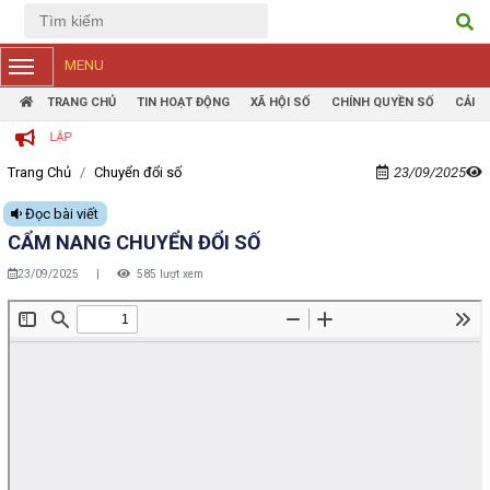
Tiếng Việt
Tiếng Anh
MENU
TRANG CHỦ
TIN HOẠT ĐỘNG
XÃ HỘI SỐ
CHÍNH QUYỀN SỐ
CẢI 
TRANG T
Trang Chủ
Chuyển đổi số
23/09/2025
Đọc bài viết
CẨM NANG CHUYỂN ĐỔI SỐ
23/09/2025
|
585 lượt xem