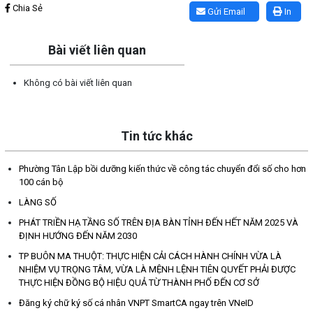
Chia Sẻ
Gửi Email
In
Bài viết liên quan
Không có bài viết liên quan
Tin tức khác
Phường Tân Lập bồi dưỡng kiến thức về công tác chuyển đổi số cho hơn
100 cán bộ
LÀNG SỐ
PHÁT TRIỀN HẠ TẦNG SỐ TRÊN ĐỊA BÀN TỈNH ĐẾN HẾT NĂM 2025 VÀ
ĐỊNH HƯỚNG ĐẾN NĂM 2030
TP BUÔN MA THUỘT: THỰC HIỆN CẢI CÁCH HÀNH CHÍNH VỪA LÀ
NHIỆM VỤ TRỌNG TÂM, VỪA LÀ MỆNH LỆNH TIÊN QUYẾT PHẢI ĐƯỢC
THỰC HIỆN ĐỒNG BỘ HIỆU QUẢ TỪ THÀNH PHỐ ĐẾN CƠ SỞ
Đăng ký chữ ký số cá nhân VNPT SmartCA ngay trên VNeID