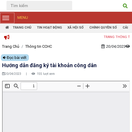
Tiếng Việt
Tiếng Anh
MENU
TRANG CHỦ
TIN HOẠT ĐỘNG
XÃ HỘI SỐ
CHÍNH QUYỀN SỐ
CẢI 
TRANG THÔNG TIN ĐIỆN
Trang Chủ
Thông tin CCHC
20/04/2023
Đọc bài viết
Hướng dẫn đăng ký tài khoản công dân
20/04/2023
|
155 lượt xem