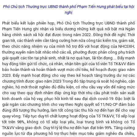
Phó Chủ tịch Thường trực UBND thành phố Phạm Tiến Hưng phát biểu tại hội
nghị
Phát biểu kết luận phiên họp, Phó Chủ tịch Thường trực UBND thành phố
Phạm Tiến Hưng ghi nhận và biểu dương những kết quả nổi bật mà Ngân
hàng chính sách xã hội đạt được trong năm 2022. Đồng thời đề nghị: Thời
gian tới, các thành viên cần tăng cường hơn nữa công tác kiểm tra, giám sát,
theo chức năng nhiệm vụ của mình hỗ trợ đối với hoạt động của NHCSXH;
thường xuyên nắm bắt nhắc nhở các xã, phường được phân công phụ trách
giải quyết các tồn tại phải sinh, nhất là nợ quá hạn, lãi tồn đọng.... Đẩy mạnh
huy động tiền gửi tổ chức, cá nhân, nhận tiền gửi của tổ viên Tổ TK&VV đảm
bảo hoàn thành và hoàn thành vượt mức chỉ tiêu, kế hoạch được giao năm
2023. Đẩy mạnh hoạt động cho vay theo kế hoạch tăng trưởng dư nợ các
chương trình được giao năm 2023 Trong đó tập trung rà soát hộ nghèo, cận
nghèo, hộ mới thoát nghèo đủ điều kiện, có nhu cầu vay vốn để nâng mức
cho vay theo quy định nhằm đáp ứng kịp thời nhu cầu phát triển sản xuất
kinh doanh của hộ vay, phục hồi kinh tế sau đại dịch covid-19. Đặc biệt là
giải ngân các chương trình cho vay theo Nghị quyết số 11/NQ-CP đảm bảo
đúng đối tượng thụ hưởng, làm tốt công tác thu hồi nợ đến hạn để cho vay
quay vòng. Tiếp tục duy trì chất lượng hoạt động của Tổ TK&VV, Tổ xếp loại
tốt trên 98%, không có tổ xếp loại yếu, loại trung bình và không có Tổ
TK&VV vắng giao dịch. Duy trì tỷ lệ thu nợ đến hạn đạt trên 99%. Tăng cường
nguồn lực từ địa phương hỗ trợ thực hiện mục tiêu giảm nghèo đa chiều,