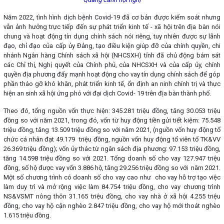
Năm 2022, tình hình dịch bệnh Covid-19 đã cơ bản được kiểm soát nhưng
vẫn ảnh hưởng trực tiếp đến sự phát triển kinh tế - xã hội trên địa bàn nói
chung và hoạt động tín dụng chính sách nói riêng, tuy nhiên được sự lãnh
đạo, chỉ đạo của cấp ủy Đảng, tạo điều kiện giúp đỡ của chính quyền, chi
nhánh Ngân hàng Chính sách xã hội (NHCSXH) tỉnh đã chủ động bám sát
các Chỉ thị, Nghị quyết của Chính phủ, của NHCSXH và của cấp ủy, chính
quyền địa phương đẩy mạnh hoạt động cho vay tín dụng chính sách để góp
phần tháo gỡ khó khăn, phát triển kinh tế, ổn định an ninh chính trị và thực
hiện an sinh xã hội ứng phó với đại dịch Covid- 19 trên địa bàn thành phố.
Theo đó, tổng nguồn vốn thực hiện: 345.281 triệu đồng, tăng 30.053 triệu
đồng so với năm 2021, trong đó, vốn từ huy động tiền gửi tiết kiệm: 75.548
triệu đồng, tăng 13.509 triệu đồng so với năm 2021, (nguồn vốn huy động tổ
chức cá nhân đạt 49.179 triệu đồng, nguồn vốn huy động tổ viên tổ TK&VV
26.369 triệu đồng); vốn ủy thác từ ngân sách địa phương: 97.153 triệu đồng,
tăng 14.598 triệu đồng so với 2021. Tổng doanh số cho vay 127.947 triệu
đồng, số hộ được vay vốn 3.886 hộ, tăng 29.256 triệu đồng so với năm 2021.
Một số chương trình có doanh số cho vay cao như cho vay hỗ trợ tạo việc
làm duy trì và mở rộng việc làm 84.754 triệu đồng, cho vay chương trình
NS&VSMT nông thôn 31.165 triệu đồng, cho vay nhà ở xã hội 4.255 triệu
đồng, cho vay hộ cận nghèo 2.847 triệu đồng, cho vay hộ mới thoát nghèo
1.615 triệu đồng.