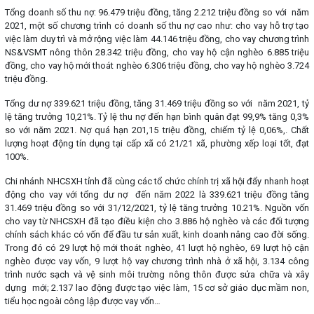
Tổng doanh số thu nợ: 96.479 triệu đồng, tăng 2.212 triệu đồng so với năm
2021, một số chương trình có doanh số thu nợ cao như: cho vay hỗ trợ tạo
việc làm duy trì và mở rộng việc làm 44.146 triệu đồng, cho vay chương trình
NS&VSMT nông thôn 28.342 triệu đồng, cho vay hộ cận nghèo 6.885 triệu
đồng, cho vay hộ mới thoát nghèo 6.306 triệu đồng, cho vay hộ nghèo 3.724
triệu đồng.
Tổng dư nợ 339.621 triệu đồng, tăng 31.469 triệu đồng so với năm 2021, tỷ
lệ tăng trưởng 10,21%. Tỷ lệ thu nợ đến hạn bình quân đạt 99,9% tăng 0,3%
so với năm 2021. Nợ quá hạn 201,15 triệu đồng, chiếm tỷ lệ 0,06%,. Chất
lượng hoạt động tín dụng tại cấp xã có 21/21 xã, phường xếp loại tốt, đạt
100%.
Chi nhánh NHCSXH tỉnh đã cùng các tổ chức chính trị xã hội đẩy nhanh hoạt
động cho vay với tổng dư nợ đến năm 2022 là 339.621 triệu đồng tăng
31.469 triệu đồng so với 31/12/2021, tỷ lệ tăng trưởng 10.21%. Nguồn vốn
cho vay từ NHCSXH đã tạo điều kiện cho 3.886 hộ nghèo và các đối tượng
chính sách khác có vốn để đầu tư sản xuất, kinh doanh nâng cao đời sống.
Trong đó có 29 lượt hộ mới thoát nghèo, 41 lượt hộ nghèo, 69 lượt hộ cận
nghèo được vay vốn, 9 lượt hộ vay chương trình nhà ở xã hội, 3.134 công
trình nước sạch và vệ sinh môi trường nông thôn được sửa chữa và xây
dựng mới; 2.137 lao động được tạo việc làm, 15 cơ sở giáo dục mầm non,
tiểu học ngoài công lập được vay vốn…