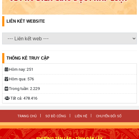
LIÊN KẾT WEBSITE
THỐNG KÊ TRUY CẬP
Hôm nay:
251
Hôm qua:
576
Trong tuần:
2.229
Tất cả:
478.416
TRANG CHỦ
SƠ ĐỒ CỔNG
LIÊN HỆ
CHUYỂN ĐỔI SỐ
PHƯỜNG TÂN LẬP - TỈNH ĐẮK LẮK