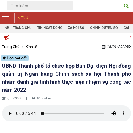
Tiếng Việt
Tiếng Anh
MENU
TRANG CHỦ
TIN HOẠT ĐỘNG
XÃ HỘI SỐ
CHÍNH QUYỀN SỐ
CẢI 
TRANG THÔNG TIN 
Trang Chủ
Kinh tế
18/01/2023
Đọc bài viết
UBND Thành phố tổ chức họp Ban Đại diện Hội đồng
quản trị Ngân hàng Chính sách xã hội Thành phố
nhằm đánh giá tình hình thực hiện nhiệm vụ công tác
năm 2022
18/01/2023
|
81 lượt xem