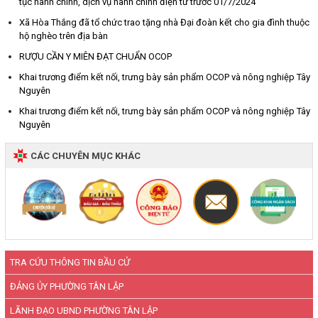
tục hành chính, dịch vụ hành chính điện tử trước 01/7/2024
Xã Hòa Thắng đã tổ chức trao tặng nhà Đại đoàn kết cho gia đình thuộc
hộ nghèo trên địa bàn
RƯỢU CẦN Y MIÊN ĐẠT CHUẨN OCOP
Khai trương điểm kết nối, trưng bày sản phẩm OCOP và nông nghiệp Tây
Nguyên
Khai trương điểm kết nối, trưng bày sản phẩm OCOP và nông nghiệp Tây
Nguyên
CÁC CHUYÊN MỤC KHÁC
TRA CỨU THÔNG TIN BẦU CỬ
ĐẢNG ỦY PHƯỜNG TÂN LẬP
LÃNH ĐẠO UBND PHƯỜNG TÂN LẬP