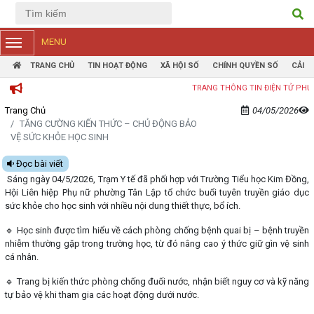
Tiếng Việt
Tiếng Anh
MENU
TRANG CHỦ
TIN HOẠT ĐỘNG
XÃ HỘI SỐ
CHÍNH QUYỀN SỐ
CẢI 
TRANG THÔNG TIN ĐIỆN TỬ PHƯỜNG TÂN LẬP
Trang Chủ
04/05/2026
TĂNG CƯỜNG KIẾN THỨC – CHỦ ĐỘNG BẢO
VỆ SỨC KHỎE HỌC SINH
Đọc bài viết
Sáng ngày 04/5/2026, Trạm Y tế đã phối hợp với Trường Tiểu học Kim Đồng,
Hội Liên hiệp Phụ nữ phường Tân Lập tổ chức buổi tuyên truyền giáo dục
sức khỏe cho học sinh với nhiều nội dung thiết thực, bổ ích.
🔹 Học sinh được tìm hiểu về cách phòng chống bệnh quai bị – bệnh truyền
nhiễm thường gặp trong trường học, từ đó nâng cao ý thức giữ gìn vệ sinh
cá nhân.
🔹 Trang bị kiến thức phòng chống đuối nước, nhận biết nguy cơ và kỹ năng
tự bảo vệ khi tham gia các hoạt động dưới nước.