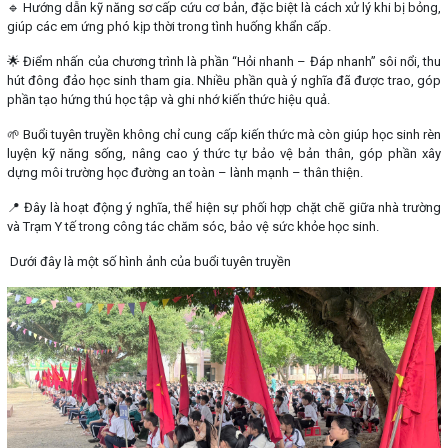
🔹 Hướng dẫn kỹ năng sơ cấp cứu cơ bản, đặc biệt là cách xử lý khi bị bỏng,
giúp các em ứng phó kịp thời trong tình huống khẩn cấp.
🌟 Điểm nhấn của chương trình là phần “Hỏi nhanh – Đáp nhanh” sôi nổi, thu
hút đông đảo học sinh tham gia. Nhiều phần quà ý nghĩa đã được trao, góp
phần tạo hứng thú học tập và ghi nhớ kiến thức hiệu quả.
🌱 Buổi tuyên truyền không chỉ cung cấp kiến thức mà còn giúp học sinh rèn
luyện kỹ năng sống, nâng cao ý thức tự bảo vệ bản thân, góp phần xây
dựng môi trường học đường an toàn – lành mạnh – thân thiện.
📍 Đây là hoạt động ý nghĩa, thể hiện sự phối hợp chặt chẽ giữa nhà trường
và Trạm Y tế trong công tác chăm sóc, bảo vệ sức khỏe học sinh.
Dưới đây là một số hình ảnh của buổi tuyên truyền