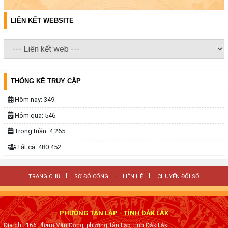
LIÊN KẾT WEBSITE
THỐNG KÊ TRUY CẬP
Hôm nay:
349
Hôm qua:
546
Trong tuần:
4.265
Tất cả:
480.452
TRANG CHỦ
SƠ ĐỒ CỔNG
LIÊN HỆ
CHUYỂN ĐỔI SỐ
PHƯỜNG TÂN LẬP - TỈNH ĐẮK LẮK
Địa chỉ: 166 Phạm Văn Đồng, phường Tân Lập, tỉnh Đắk Lắk