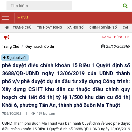
Tiếng Việt
Tiếng Anh
MENU
TRANG CHỦ
TIN HOẠT ĐỘNG
XÃ HỘI SỐ
CHÍNH QUYỀN SỐ
CẢI 
TRANG THÔNG TIN ĐIỆN TỬ
Trang Chủ
Quy hoạch đô thị
25/10/2022
Đọc bài viết
phê duyệt điều chỉnh khoản 15 Điều 1 Quyết định số
3688/QĐ-UBND ngày 13/06/2019 của UBND thành
phố v/v phê duyệt dự án đầu tư xây dựng Công trình:
Xây dựng CSHT khu dân cư thuộc điều chỉnh quy
hoạch chi tiết đô thị tỷ lệ 1/500 khu dân cư đô thị
Khối 6, phường Tân An, thành phố Buôn Ma Thuột
25/10/2022
|
189 lượt xem
UBND Thành phố Buôn Ma Thuột vừa ban hành Quyết định về việc phê duyệt
điều chỉnh khoản 15 Điều 1 Quyết định số 3688/QĐ-UBND ngày 13/06/2019