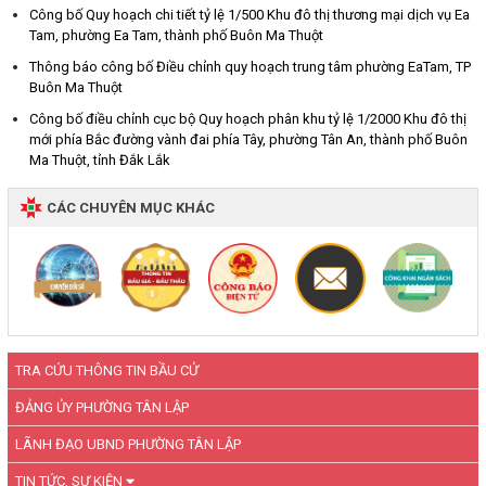
Công bố Quy hoạch chi tiết tỷ lệ 1/500 Khu đô thị thương mại dịch vụ Ea
Tam, phường Ea Tam, thành phố Buôn Ma Thuột
Thông báo công bố Điều chỉnh quy hoạch trung tâm phường EaTam, TP
Buôn Ma Thuột
Công bố điều chỉnh cục bộ Quy hoạch phân khu tỷ lệ 1/2000 Khu đô thị
mới phía Bắc đường vành đai phía Tây, phường Tân An, thành phố Buôn
Ma Thuột, tỉnh Đắk Lắk
CÁC CHUYÊN MỤC KHÁC
TRA CỨU THÔNG TIN BẦU CỬ
ĐẢNG ỦY PHƯỜNG TÂN LẬP
LÃNH ĐẠO UBND PHƯỜNG TÂN LẬP
TIN TỨC, SỰ KIỆN