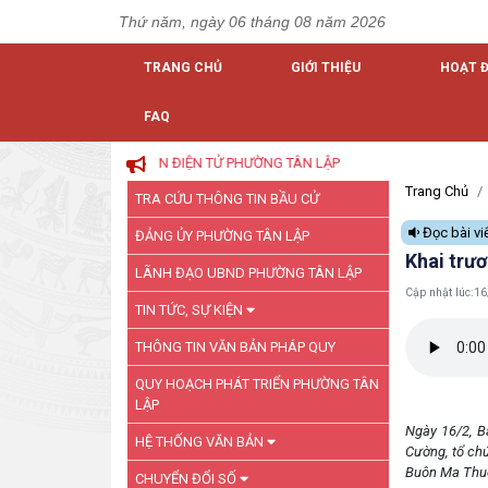
Thứ năm, ngày 06 tháng 08 năm 2026
TRANG CHỦ
GIỚI THIỆU
HOẠT 
FAQ
 THÔNG TIN ĐIỆN TỬ PHƯỜNG TÂN LẬP
Trang Chủ
TRA CỨU THÔNG TIN BẦU CỬ
Đọc bài vi
ĐẢNG ỦY PHƯỜNG TÂN LẬP
Khai trư
LÃNH ĐẠO UBND PHƯỜNG TÂN LẬP
Cập nhật lúc:
16
TIN TỨC, SỰ KIỆN
THÔNG TIN VĂN BẢN PHÁP QUY
QUY HOẠCH PHÁT TRIỂN PHƯỜNG TÂN
LẬP
Ngày 16/2, B
HỆ THỐNG VĂN BẢN
Cường, tổ ch
Buôn Ma Thuộ
CHUYỂN ĐỔI SỐ