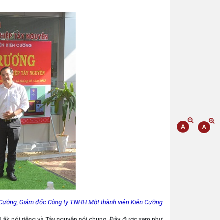
Cường, Giám đốc Công ty TNHH Một thành viên Kiên Cường
 Lắk nói riêng và Tây nguyên nói chung. Đây được xem như