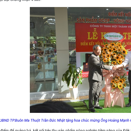
 UBND TP.Buôn Ma Thuột Trần Đức Nhật tặng hoa chúc mừng Ông Hoàng Mạnh 
a điểm để quảng bá, kết nối tiêu thụ sản phẩm nông nghiệp tiềm năng của Đắk