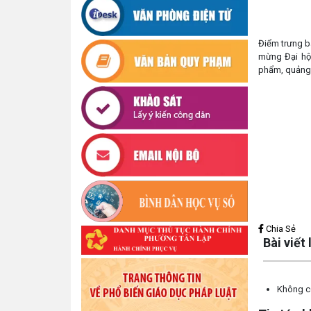
Điểm trưng b
mừng Đại hội
phẩm, quảng 
Lấy link copy
Chia Sẻ
Bài viết
Không có