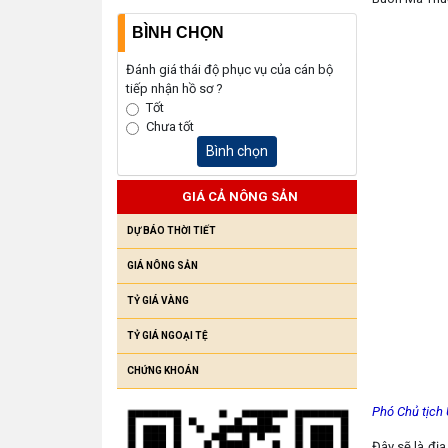
BÌNH CHỌN
Đánh giá thái độ phục vụ của cán bộ
tiếp nhận hồ sơ ?
Tốt
Chưa tốt
Bình chọn
GIÁ CẢ NÔNG SẢN
DỰ BÁO THỜI TIẾT
GIÁ NÔNG SẢN
TỶ GIÁ VÀNG
TỶ GIÁ NGOẠI TỆ
CHỨNG KHOÁN
Phó Chủ tịch
Đây sẽ là đị