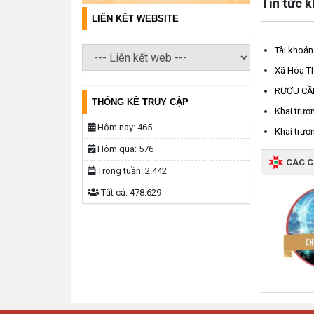
Tin tức 
LIÊN KẾT WEBSITE
Tài khoản
Xã Hòa Th
RƯỢU CẦ
THỐNG KÊ TRUY CẬP
Khai trươ
Hôm nay:
465
Khai trươ
Hôm qua:
576
CÁC 
Trong tuần:
2.442
Tất cả:
478.629