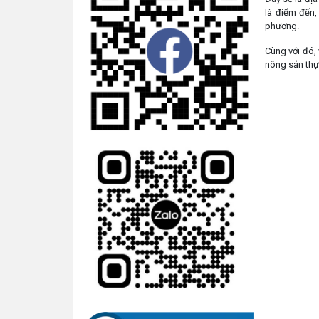
là điểm đến,
phương.
Cùng với đó,
nông sản thự