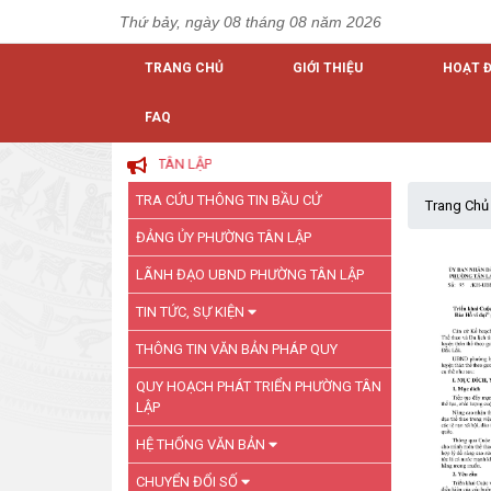
Thứ bảy, ngày 08 tháng 08 năm 2026
TRANG CHỦ
GIỚI THIỆU
HOẠT 
FAQ
TRA CỨU THÔNG TIN BẦU CỬ
Trang Chủ
ĐẢNG ỦY PHƯỜNG TÂN LẬP
LÃNH ĐẠO UBND PHƯỜNG TÂN LẬP
TIN TỨC, SỰ KIỆN
THÔNG TIN VĂN BẢN PHÁP QUY
QUY HOẠCH PHÁT TRIỂN PHƯỜNG TÂN
LẬP
HỆ THỐNG VĂN BẢN
CHUYỂN ĐỔI SỐ