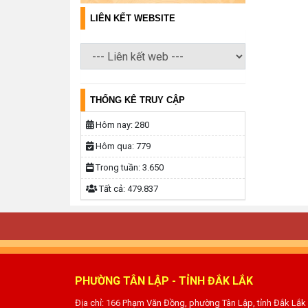
LIÊN KẾT WEBSITE
THỐNG KÊ TRUY CẬP
Hôm nay:
280
Hôm qua:
779
Trong tuần:
3.650
Tất cả:
479.837
PHƯỜNG TÂN LẬP - TỈNH ĐẮK LẮK
Địa chỉ: 166 Phạm Văn Đồng, phường Tân Lập, tỉnh Đắk Lắk