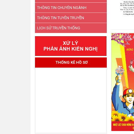
THÔNG TIN CHUYÊN NGÀNH
THÔNG TIN TUYÊN TRUYỀN
LỊCH SỬ TRUYỀN THỐNG
THỐNG KÊ HỒ SƠ