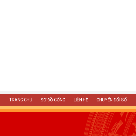
TRANG CHỦ
SƠ ĐỒ CỔNG
LIÊN HỆ
CHUYỂN ĐỔI SỐ