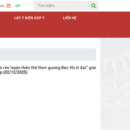
Anh
LẤY Ý KIẾN GÓP Ý
LIÊN HỆ
TRANG THÔNG TIN ĐIỆ
 rèn luyện thân thể theo gương Bác Hồ vĩ đại” giai
ập
(02/12/2025)