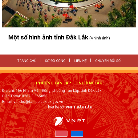
Một số hình ảnh tỉnh Đắk Lắk
(4 hình ảnh)
TRANG CHỦ
SƠ ĐỒ CỔNG
LIÊN HỆ
CHUYỂN ĐỔI SỐ
PHƯỜNG TÂN LẬP - TỈNH ĐẮK LẮK
Địa chỉ: 166 Phạm Văn Đồng, phường Tân Lập, tỉnh Đắk Lắk
Điện Thoại: 0262.3.865050
Email: vanthu@tanlap.daklak.gov.vn
Thiết kế bởi
VNPT ĐẮK LẮK